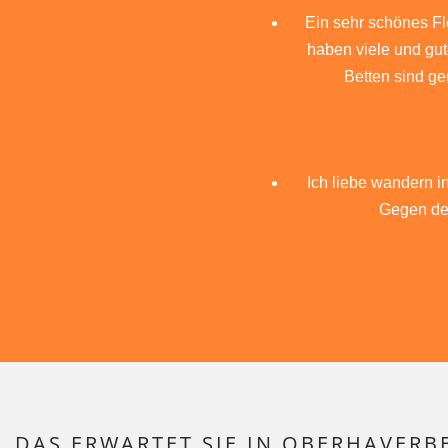
Ein sehr schönes Fl
haben viele und gu
Betten sind ge
Ich liebe wandern i
Gegen den
DAS ERWARTET SIE IN OBERHAVERB