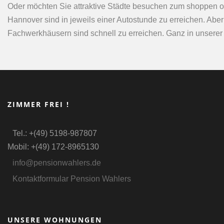
Oder möchten Sie attraktive Städte besuchen zum shoppen 
Hannover sind in jeweils einer Autostunde zu erreichen. Abe
Fachwerkhäusern sind schnell zu erreichen. Ganz in unserer
ZIMMER FREI !
Tel.: +(49) 5198-987807
Mobil: +(49) 172-8965130
info@pensionwahlers.de
Kontaktformular Pension Wahlers
UNSERE WOHNUNGEN