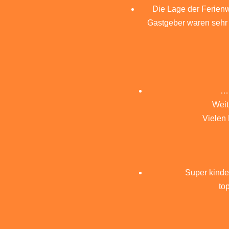
Die Lage der Ferienw
Gastgeber waren sehr f
… 
Weit
Vielen
Super kinde
to