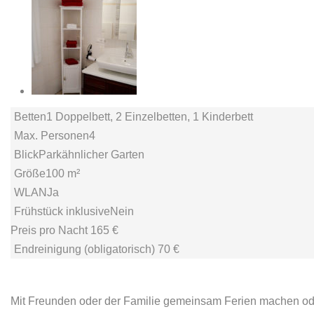
Betten
1 Doppelbett, 2 Einzelbetten, 1 Kinderbett
Max. Personen
4
Blick
Parkähnlicher Garten
Größe
100 m²
WLAN
Ja
Frühstück inklusive
Nein
Preis pro Nacht
165 €
Endreinigung (obligatorisch)
70 €
Mit Freunden oder der Familie gemeinsam Ferien machen o