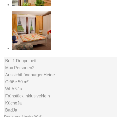
Bett
1 Doppelbett
Max Personen
2
Aussicht
Lüneburger Heide
Größe
50 m²
WLAN
Ja
Frühstück inklusive
Nein
Küche
Ja
Bad
Ja