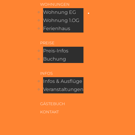
WOHNUNGEN
Wohnung EG
•
Wohnung 1.OG
Ferienhaus
PREISE
Preis-Infos
Buchung
INFOS
Infos & Ausflüge
Veranstaltungen
GÄSTEBUCH
KONTAKT