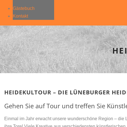
Gästebuch
Kontakt
HE
HEIDEKULTOUR – DIE LÜNEBURGER HEI
Gehen Sie auf Tour und treffen Sie Künstl
Einmal im Jahr erwacht unsere wunderschöne Region – die Lü
ihre Tore! Viele Kreative aus verschiedensten künstlerischen